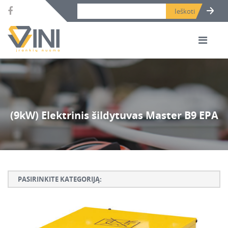
Search bar place.
(9kW) Elektrinis šildytuvas Master B9 EPA
PASIRINKITE KATEGORIJĄ:
Armatūros lankstymo, rišimo ir karpymo įrankiai
Betono ardymo ir gręžimo įrankiai
Betono kaltai ir grąžtai, deimantinės karūnos