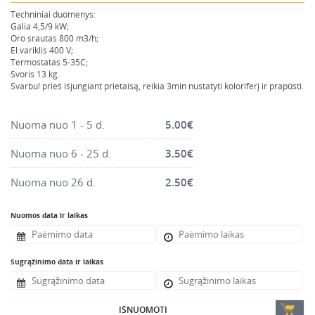
Montavimo instrumentai
Techniniai duomenys:
Galia 4,5/9 kW;
Pneumatika
Oro srautas 800 m3/h;
El.variklis 400 V;
Pastoliai, bokšteliai, stelažai, tvoros, statramščiai,
Termostatas 5-35C;
perdangos
Svoris 13 kg.
Svarbu! prieš išjungiant prietaisą, reikia 3min nustatyti koloriferį ir prapūsti.
Plytelių, blokelių, polistirolo pjovimo įrankiai
Rankiniai sodo ir buities įrankiai
Nuoma nuo 1 - 5 d.
5.00
€
Santechnikos įrankiai
Nuoma nuo 6 - 25 d.
3.50
€
Šildytuvai, kaloriferiai, kondicionieriai, jonizatoriai
Sodo ir miško įranga
Nuoma nuo 26 d.
2.50
€
Suvirinimo įranga
Nuomos data ir laikas
Vandens ir purvo siurbliai
Valymo įranga
Sugrąžinimo data ir laikas
Viniakaliai, kabiakalės, šaudykliai
IŠNUOMOTI