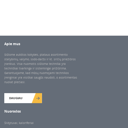
Apie mus
Siūlome aukštos kokybės, plataus asortimento
statybinių, valymo, sodo-daržo ir kt. sričių priežiūros
įrankius. Visa nuomotis siūloma technika yra
techniškai tvarkinga ir sistemingai prižiūrima.
Garantuojame, kad mūsų nuomojami technikos
įrenginiai yra visiškai saugūs naudoti, o asortimentas
nuolat plečiasi.
DAUGIAU
Nuorodos
Šildytuvai, kaloriferiai