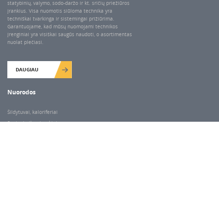
statybinių, valymo, sodo-daržo ir kt. sričių priežiūros
įrankius. Visa nuomotis siūloma technika yra
techniškai tvarkinga ir sistemingai prižiūrima.
Garantuojame, kad mūsų nuomojami technikos
įrenginiai yra visiškai saugūs naudoti, o asortimentas
nuolat plečiasi.
DAUGIAU
Nuorodos
Šildytuvai, kaloriferiai
Santechnikos įrankiai
Valymo įranga
Keltuvai-pakėlėjai
Betono kaltai ir grąžtai
Rekvizitai
Dariaus ir Gireno g. 47, Vilnius
Darbo laikas
I-V 7.00-18.00