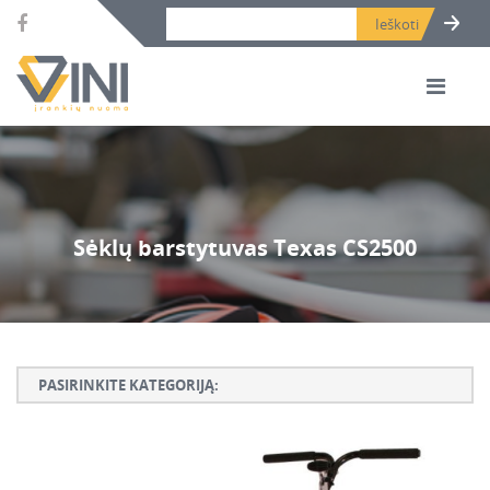
Search bar place.
Sėklų barstytuvas Texas CS2500
PASIRINKITE KATEGORIJĄ:
Armatūros lankstymo, rišimo ir karpymo įrankiai
Betono ardymo ir gręžimo įrankiai
Betono kaltai ir grąžtai, deimantinės karūnos