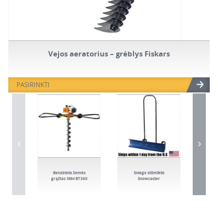
Vejos aeratorius – grėblys Fiskars
PASIRINKTI
Benzininis žemės
Sniego stūmiklis
Sod
grąžtas Stihl BT360
Snowcaster
Pri