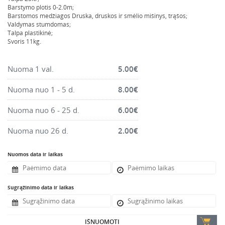
Montavimo instrumentai
Barstymo plotis 0-2.0m;
Barstomos medžiagos Druska, druskos ir smėlio mišinys, trąšos;
Pneumatika
Valdymas stumdomas;
Talpa plastikinė;
Pastoliai, bokšteliai, stelažai, tvoros, statramščiai,
Svoris 11kg.
perdangos
Plytelių, blokelių, polistirolo pjovimo įrankiai
Nuoma 1 val.
5.00
€
Rankiniai sodo ir buities įrankiai
Nuoma nuo 1 - 5 d.
8.00
€
Santechnikos įrankiai
Nuoma nuo 6 - 25 d.
6.00
€
Šildytuvai, kaloriferiai, kondicionieriai, jonizatoriai
Sodo ir miško įranga
Nuoma nuo 26 d.
2.00
€
Suvirinimo įranga
Nuomos data ir laikas
Vandens ir purvo siurbliai
Valymo įranga
Sugrąžinimo data ir laikas
Viniakaliai, kabiakalės, šaudykliai
IŠNUOMOTI