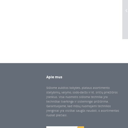
Apie mus
Siūlome aukštos kokybės, plataus asortimento
statybinių, valymo, sodo-daržo ir kt. sričių priežiūros
įrankius. Visa nuomotis siūloma technika yra
techniškai tvarkinga ir sistemingai prižiūrima.
Garantuojame, kad mūsų nuomojami technikos
įrenginiai yra visiškai saugūs naudoti, o asortimentas
nuolat plečiasi.