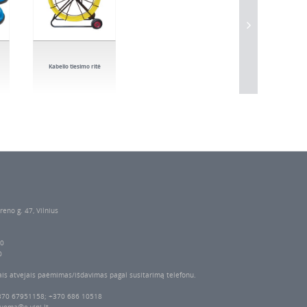
Kabelio tiesimo ritė
reno g. 47, Vilnius
00
0
ais atvejais paėmimas/išdavimas pagal susitarimą telefonu.
370 67951158; +370 686 10518