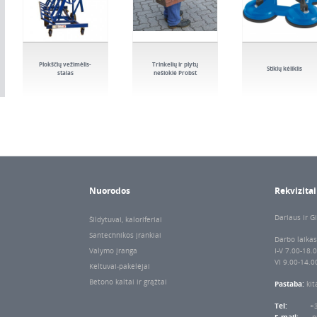
Plokščių vežimėlis-
Trinkelių ir plytų
Stiklų kėliklis
stalas
nešioklė Probst
Nuorodos
Rekvizitai
Dariaus ir Gi
Šildytuvai, kaloriferiai
Santechnikos įrankiai
Darbo laikas
Valymo įranga
I-V 7.00-18.
VI 9.00-14.0
Keltuvai-pakėlėjai
Betono kaltai ir grąžtai
Pastaba:
kit
Tel:
+