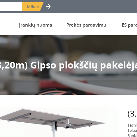
Įrankių nuoma
Prekės pardavimui
ES par
3,20m) Gipso plokščių pakelėj
(3
Techn
Telpa
Ranki