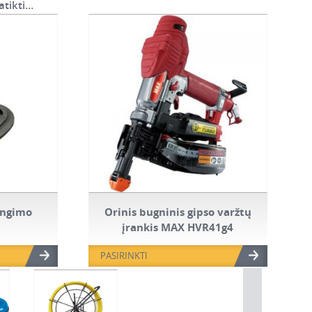
atikti…
jungimo
Orinis bugninis gipso varžtų
įrankis MAX HVR41g4
PASIRINKTI