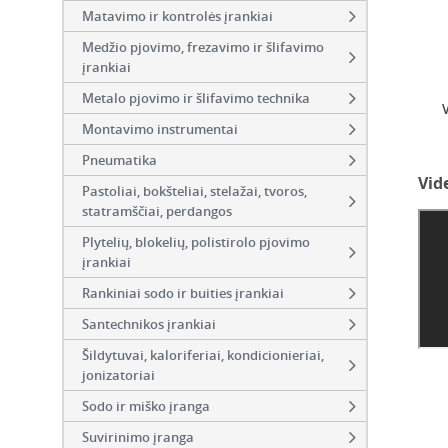
Matavimo ir kontrolės įrankiai
Medžio pjovimo, frezavimo ir šlifavimo
įrankiai
Metalo pjovimo ir šlifavimo technika
Montavimo instrumentai
Pneumatika
Vid
Pastoliai, bokšteliai, stelažai, tvoros,
statramščiai, perdangos
Plytelių, blokelių, polistirolo pjovimo
įrankiai
Rankiniai sodo ir buities įrankiai
Santechnikos įrankiai
Šildytuvai, kaloriferiai, kondicionieriai,
jonizatoriai
Sodo ir miško įranga
Suvirinimo įranga