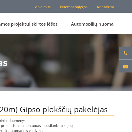
Apie mus
Nuomos sąlygos
Kontaktai
amos projektui skirtos lėšos
Automobilių nuoma
as
,20m) Gipso plokščių pakelėjas
iniai duomenys:
 pro duris neišmontuotas – susilanksto kojos;
nis ir automatinis valdymas;