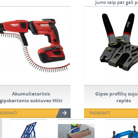
Jums taip pat gali p
Akumuliatorinis
Gipso profilių su
gipskartonio suktuvas Hilti
replės
SD 5000-A22
ASIRINKTI
PASIRINKTI