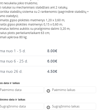
nt nesukelia jokio triukšmo;
rti ratukai su mechaniniais stabdžiais ant 2 ratukų;
oriška stabdžių sistema su 2 rankenomis (pagrindinė stabdžių +
mo stabdys);
malūs gipso plokštės matmenys 1,20 x 3,60 m;
alūs gipso plokštės matmenys 0,15 x 0,60 m;
malus kėlimo aukštis su prailginimo dalimi 3,20 m;
alus plotis perkeliant/laikant 63 cm;
mali apkrova 80 kg.
a nuo 1 - 5 d.
8.00
€
a nuo 6 - 25 d.
6.00
€
ma nuo 26 d.
4.50
€
s data ir laikas
inimo data ir laikas