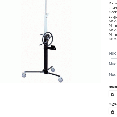
Dirba
3 tvi
Novat
saugu
Maksi
Minim
Maksi
Minim
Maksi
Nuom
Nuom
Nuo
Nuomo
Sugrąž