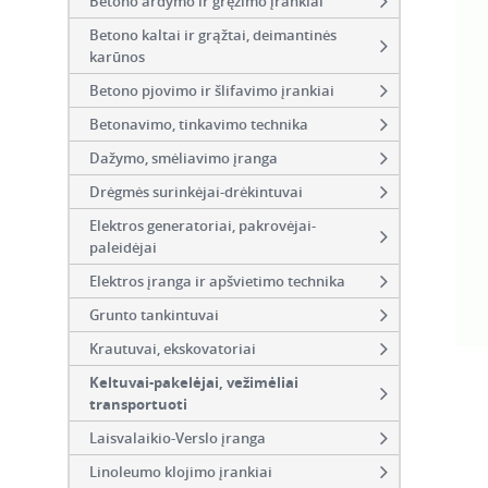
Betono ardymo ir gręžimo įrankiai
Betono kaltai ir grąžtai, deimantinės
karūnos
Betono pjovimo ir šlifavimo įrankiai
Betonavimo, tinkavimo technika
Dažymo, smėliavimo įranga
Drėgmės surinkėjai-drėkintuvai
Elektros generatoriai, pakrovėjai-
paleidėjai
Elektros įranga ir apšvietimo technika
Grunto tankintuvai
Krautuvai, ekskovatoriai
Keltuvai-pakelėjai, vežimėliai
transportuoti
Laisvalaikio-Verslo įranga
Linoleumo klojimo įrankiai